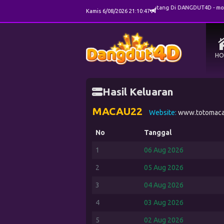
Selamat Datang Di DANGDUT4D - motto k
Kamis 6/08/2026 21:10:47
HO
Hasil Keluaran
MACAU22
Website:
www.totomaca
No
Tanggal
1
06 Aug 2026
2
05 Aug 2026
3
04 Aug 2026
4
03 Aug 2026
5
02 Aug 2026