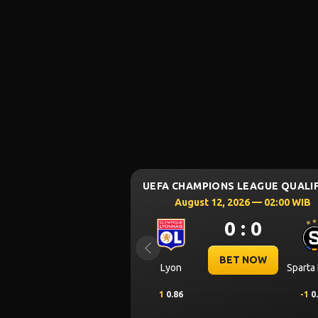
7/8/2026
7/8/2026
L F24 INTERNATIONAL
E-FOOTBALL F24 INTERNATI
FRIENDLY
FRIENDLY
7, 2026 — 03:45 WIB
August 7, 2026 — 04:00 WIB
2 : 0
1 : 0
Previous
BET NOW
BET NOW
e-
e-Spain
e-P
Netherlands
0.00
-0.45
0.00
0.43
0.