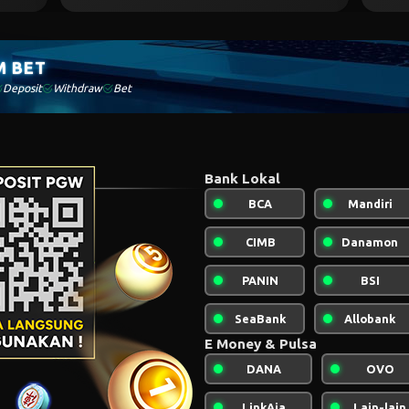
M BET
Deposit
Withdraw
Bet
Bank Lokal
BCA
Mandiri
CIMB
Danamon
PANIN
BSI
SeaBank
Allobank
E Money & Pulsa
DANA
OVO
LinkAja
Lain-lain