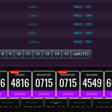
Sabtu
MA22 - 097
Jumat
MA22 - 096
Kamis
MA22 - 095
Rabu
MA22 - 094
Selasa
MA22 - 093
8
9
10
11
12
13
14
15
Last ( 73 )
NO DISC
NO DISC
Y
SYDNEY
SINGAPORE
SINGAPORE
MALAYSIA
16
4816
0715
0715
4549
6
26
6/8/2026
5/8/2026
5/8/2026
6/8/2026
6
MACAU13
MACAU16
MACAU19
MACAU22
MACAU23
9894
0597
5843
3064
139