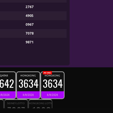
2767
4905
0967
7078
9871
NO DISC
QATAR
HONGKONG
HONGKONG
642
3634
3634
/8/2026
6/8/2026
6/8/2026
SIDNEY LOTTO
HONGKONG LOTTO
1
7097
1083