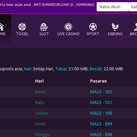
ami sejak awal : ANTI BANNED/BLOKIR ID , KEMENANGAN BERAPAPUN KAMI PROSES!!!
ME
TOGEL
SLOT
LIVE CASINO
SPORT
SABUNG
ARC
upools.asia
, Hari:
Setiap Hari
, Tutup:
21:00 WIB
, Result:
22:00 WIB
Hari
Pasaran
Kamis
MA22 - 102
Rabu
MA22 - 101
Selasa
MA22 - 100
Senin
MA22 - 099
Minggu
MA22 - 098