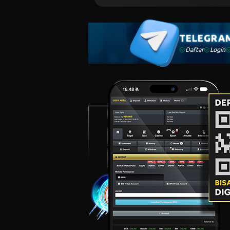
TELEGRA
Daftar
Login