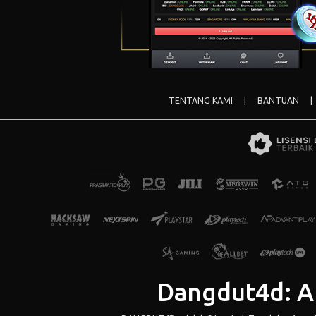
TENTANG KAMI
|
BANTUAN
|
Dangdut4d: Ak