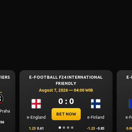
6/8/2026
6/8/2026
6/8/2026
6/8/2026
6/8/2026
ONAL
E-FOOTBALL F24 ELITE CLUB FRIENDLY
E-
August 7, 2026 — 06:00 WIB
0 : 0
BET NOW
e-Sevilla
e-RB Leipzig
Ma
ortugal
-0.25
-0.83
0.25
0.59
0
00
-0.67