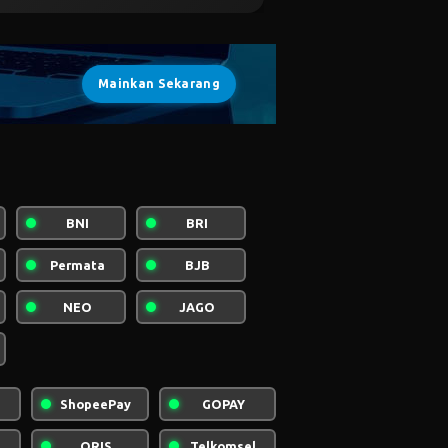
Mainkan Sekarang
BNI
BRI
Permata
BJB
NEO
JAGO
ShopeePay
GOPAY
QRIS
Telkomsel