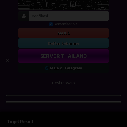
Remember Me
Masuk
Daftar Sekarang
SERVER THAILAND
Main di Telegram
Desktop
Wap
Togel Result