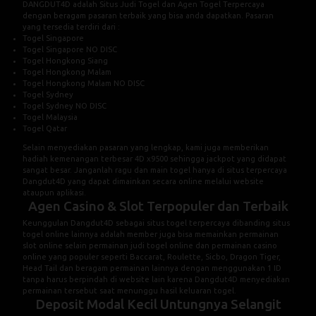
DANGDUT4D
adalah Situs Judi Togel dan Agen Togel Terpercaya
dengan beragam pasaran terbaik yang bisa anda dapatkan. Pasaran
yang tersedia terdiri dari :
Togel Singapore
Togel Singapore NO DISC
Togel Hongkong Siang
Togel Hongkong Malam
Togel Hongkong Malam NO DISC
Togel Sydney
Togel Sydney NO DISC
Togel Malaysia
Togel Qatar
Selain menyediakan pasaran yang lengkap, kami juga memberikan
hadiah kemenangan terbesar 4D x9500 sehingga jackpot yang didapat
sangat besar. Janganlah ragu dan main togel hanya di situs terpercaya
Dangdut4D yang dapat dimainkan secara online melalui website
ataupun aplikasi.
Agen Casino & Slot Terpopuler dan Terbaik
Keunggulan Dangdut4D sebagai situs togel terpercaya dibanding situs
togel online lainnya adalah member juga bisa memainkan permainan
slot online
selain permainan judi togel online dan permainan
casino
online
yang populer seperti Baccarat, Roulette, Sicbo, Dragon Tiger,
Head Tail dan beragam permainan lainnya dengan menggunakan 1 ID
tanpa harus berpindah di website lain karena Dangdut4D menyediakan
permainan tersebut saat menunggu hasil keluaran togel.
Deposit Modal Kecil Untungnya Selangit