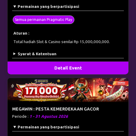
Permainan yang berpartisipasi
Semua permainan Pragmatic Play
Aturan :
Total hadiah Slot & Casino senilai Rp 15,000,000,000.
Syarat & Ketentuan
Detail Event
MEGAWIN : PESTA KEMERDEKAAN GACOR
Periode :
1 - 31 Agustus 2026
Permainan yang berpartisipasi