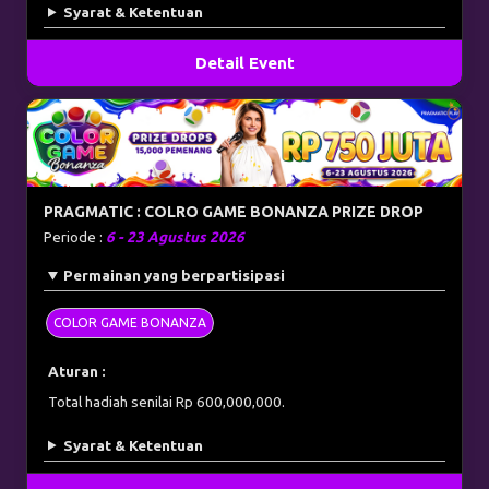
Syarat & Ketentuan
Detail Event
PRAGMATIC : COLRO GAME BONANZA PRIZE DROP
Periode :
6 - 23 Agustus 2026
Permainan yang berpartisipasi
COLOR GAME BONANZA
Aturan :
Total hadiah senilai Rp 600,000,000.
Syarat & Ketentuan