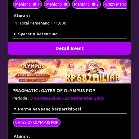
Mahjong Hit +
Mahjong Hit
Mahjong Hit 2
Crazy Mahjong
Aturan :
Total Pemenang 171,000.
Syarat & Ketentuan
Detail Event
PRAGMATIC : GATES OF OLYMPUS POP
Periode :
3 Agustus 2026 - 28 September 2026
Permainan yang berpartisipasi
GATES OF OLYMPUS POP
Aturan :