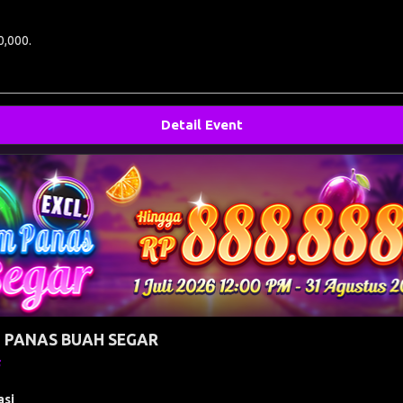
0,000.
Detail Event
M PANAS BUAH SEGAR
asi