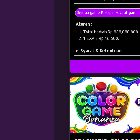
Semua game Fastspin kecuali game
Aturan :
Total hadiah Rp 888,888,888.
1 EXP = Rp.16,500.
Syarat & Ketentuan