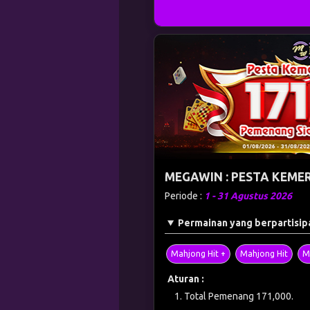
MEGAWIN : PESTA KEM
Periode :
1 - 31 Agustus 2026
Permainan yang berpartisip
Mahjong Hit +
Mahjong Hit
M
Aturan :
Total Pemenang 171,000.