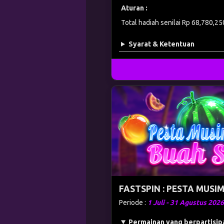
Aturan :
Total hadiah senilai Rp 68,780,25
Syarat & Ketentuan
FASTSPIN : PESTA MUSI
Periode :
1 Juli - 31 Agustus 2026
Permainan yang berpartisip