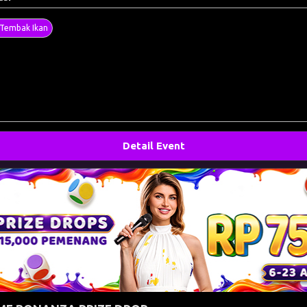
 Tembak Ikan
Detail Event