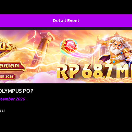
Detail Event
 OLYMPUS POP
eptember 2026
asi