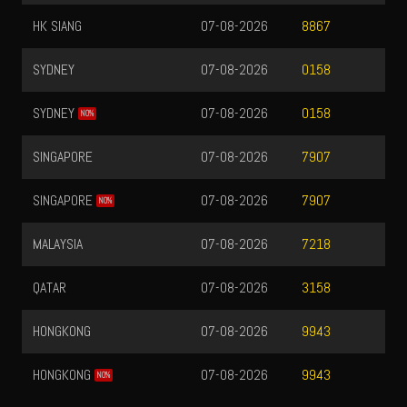
HK SIANG
07-08-2026
M
8867
SYDNEY
07-08-2026
M
0158
SYDNEY
07-08-2026
M
0158
NO%
SINGAPORE
07-08-2026
M
7907
SINGAPORE
07-08-2026
M
7907
NO%
MALAYSIA
07-08-2026
M
7218
QATAR
07-08-2026
SI
3158
HONGKONG
07-08-2026
H
9943
HONGKONG
07-08-2026
9943
NO%