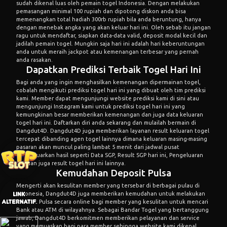
sudah dikenal luas oleh pemain togel Indonesia. Dengan melakukan
pemasangan minimal 100 rupiah dan dipotong diskon anda bisa
memenangkan total hadiah 300rb rupiah bila anda beruntung, hanya
dengan menebak angka yang akan keluar hari ini. Oleh sebab itu jangan
ragu untuk mendaftar, siapkan data-data valid, deposit modal kecil dan
jadilah pemain togel. Mungkin saja hari ini adalah hari keberuntungan
anda untuk meraih jackpot atau kemenangan terbesar yang pernah
anda rasakan.
Dapatkan Prediksi Terbaik Togel Hari Ini
Bagi anda yang ingin menghasilkan kemenangan dipermainan togel,
cobalah mengikuti prediksi togel hari ini yang dibuat oleh tim prediksi
kami. Member dapat mengunjungi website prediksi kami di sini atau
mengunjungi Instagram kami untuk prediksi togel hari ini yang
kemungkinan besar memberikan kemenangan dan juga data keluaran
togel hari ini. Daftarkan diri anda sekarang dan mulailah bermain di
Dangdut4D. Dangdut4D juga memberikan layanan result keluaran togel
tercepat dibanding agen togel lainnya dimana keluaran masing-masing
pasaran akan muncul paling lambat 5 menit dari jadwal pusat
mengeluarkan hasil seperti Data SGP, Result SGP hari ini, Pengeluaran
HK, dan juga result togel hari ini lainnya.
Kemudahan Deposit Pulsa
Mengerti akan kesulitan member yang tersebar di berbagai pulau di
Indonesia,
Dangdut4D
juga memberikan kemudahan untuk melakukan
Deposit Pulsa secara online bagi member yang kesulitan untuk mencari
Bank atau ATM di wilayahnya. Sebagai Bandar Togel yang bertanggung
jawab, Dangdut4D berkomitmen memberikan pelayanan dan service
yang memuaskan bagi para member sehingga website kami dikenal