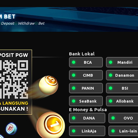
M BET
Deposit
Withdraw
Bet
Bank Lokal
BCA
Mandiri
CIMB
Danamon
PANIN
BSI
SeaBank
Allobank
E Money & Pulsa
DANA
OVO
LinkAja
Lain-lain