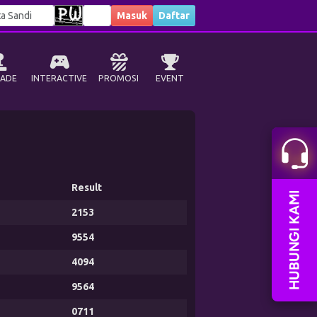
Selamat Datang Di DANGDUT4D - motto kami sejak awal : ANTI BANN
Masuk
Daftar
ADE
INTERACTIVE
PROMOSI
EVENT
Result
2153
9554
4094
9564
0711