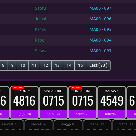
Sabtu
MA00 - 097
Jumat
MA00 - 096
Kamis
MA00 - 095
Rabu
MA00 - 094
Selasa
MA00 - 093
8
9
10
11
12
13
14
15
Last ( 73 )
NO DISC
NO DISC
Y
SYDNEY
SINGAPORE
SINGAPORE
MALAYSIA
16
4816
0715
0715
4549
6
26
6/8/2026
5/8/2026
5/8/2026
6/8/2026
6
MACAU13
MACAU16
MACAU19
MACAU22
MACAU23
9894
0597
5843
3064
139