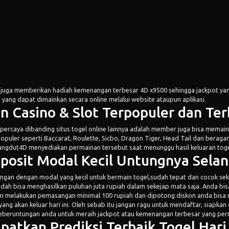
 juga memberikan hadiah kemenangan terbesar 4D x9500 sehingga jackpot yan
 yang dapat dimainkan secara online melalui website ataupun aplikasi.
n Casino & Slot Terpopuler dan Ter
rpercaya dibanding situs togel online lainnya adalah member juga bisa mema
opuler seperti Baccarat, Roulette, Sicbo, Dragon Tiger, Head Tail dan bera
Dangdut4D menyediakan permainan tersebut saat menunggu hasil keluaran toge
posit Modal Kecil Untungnya Selan
ingan dengan modal yang kecil untuk bermain togel,sudah tepat dan cocok s
udah bisa menghasilkan puluhan juta rupiah dalam sekejap mata saja. Anda bi
gan melakukan pemasangan minimal 100 rupiah dan dipotong diskon anda bisa 
 akan keluar hari ini. Oleh sebab itu jangan ragu untuk mendaftar, siapkan d
i keberuntungan anda untuk meraih jackpot atau kemenangan terbesar yang per
patkan Prediksi Terbaik Togel Hari 