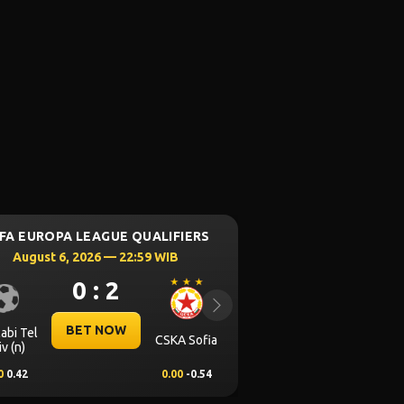
6/8/2026
6/8/2026
FA EUROPA LEAGUE QUALIFIERS
August 7, 2026 — 00:45 WIB
0 : 0
Next
BET NOW
AOK
Anderlecht
5
0.60
-0.5
-0.76