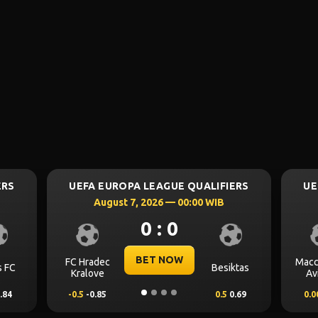
6/8/2026
6/8/2026
6/8/2026
6/8/2026
6/8/2026
ERS
UEFA EUROPA LEAGUE QUALIFIERS
UE
August 7, 2026 — 02:00 WIB
0 : 0
BET NOW
Heart of
rs FC
Benfica
P
Midlothian
0.60
2.5
0.81
-2.5
-0.97
0.